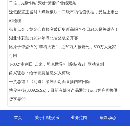
千倍，A股“锂矿双雄”遭股价业绩双杀
逢低配置正当时！煤炭板块一二级市场估值倒挂，受益上市公
司梳理
张良点金：黄金会直接突破历史新高吗？今日2430是关键点！
湖北体彩助力2024年湖北省桨板公开赛
比原子弹恐怖的“李梅火攻”，近50万人被烧死，800万人无家
可回
T-832“审判日”归来，坦克世界×《终结者2》联动复刻
甬兴证券：给予赛意信息买入评级
干货总结！《问道》策划面对面直播内容回顾
博俊科技(300926.SZ)：目前有部分产品通过Tier 1客户间接供
货享界S9
首页
关于门徒娱乐
业务范围
最新动态